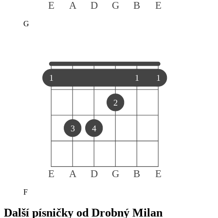
E
A
D
G
B
E
G
1
1
1
2
3
4
E
A
D
G
B
E
F
Další písničky od
Drobný Milan