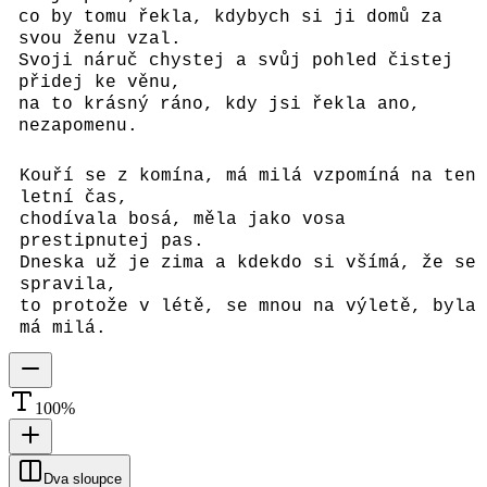
co by tomu řekla, kdybych si ji domů za
svou ženu vzal.
Svoji náruč chystej a svůj pohled čistej
přidej ke věnu,
na to krásný ráno, kdy jsi řekla ano,
nezapomenu.
Kouří se z komína, má milá vzpomíná na ten
letní čas,
chodívala bosá, měla jako vosa
prestipnutej pas.
Dneska už je zima a kdekdo si všímá, že se
spravila,
to protože v létě, se mnou na výletě, byla
má milá.
100
%
Dva sloupce