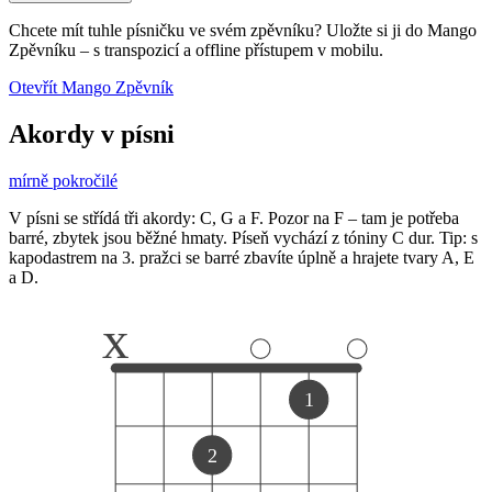
Chcete mít tuhle písničku ve svém zpěvníku?
Uložte si ji do Mango
Zpěvníku
–
s transpozicí a offline přístupem v mobilu.
Otevřít Mango Zpěvník
Akordy v písni
mírně pokročilé
V písni se střídá tři akordy: C, G a F. Pozor na F – tam je potřeba
barré, zbytek jsou běžné hmaty. Píseň vychází z tóniny C dur. Tip: s
kapodastrem na 3. pražci se barré zbavíte úplně a hrajete tvary A, E
a D.
x
1
2