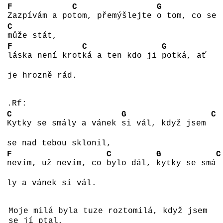
F
C
G
Zazpívám a po
tom, přemýšlejte
o tom, co se
C
může stát,
F
C
G
láska není krot
ká a ten kdo ji
potká, ať
je hrozně rád.
.Rf:
C
G
C
Kytky se smály a vánek
si vál, když jsem
se nad tebou sklonil,
F
C
G
C
nevím, už nevím, co
bylo dál,
kytky se smá
ly a vánek si vál.
Moje milá byla tuze roztomilá, když jsem
se jí ptal,