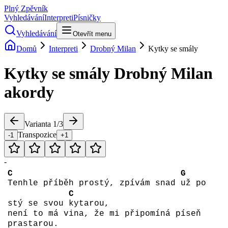
Plný Zpěvník
Vyhledávání
Interpreti
Písničky
Vyhledávání
Otevřít menu
Domů
Interpreti
Drobný Milan
Kytky se smály
Kytky se smály
Drobný Milan
akordy
Varianta
1
/
3
Transpozice
-1
+1
-
C
G
Tenhle příběh prostý, zpívám snad
už po
C
stý se svou
kytarou,
není to má vina, že mi připomíná píseň
prastarou.