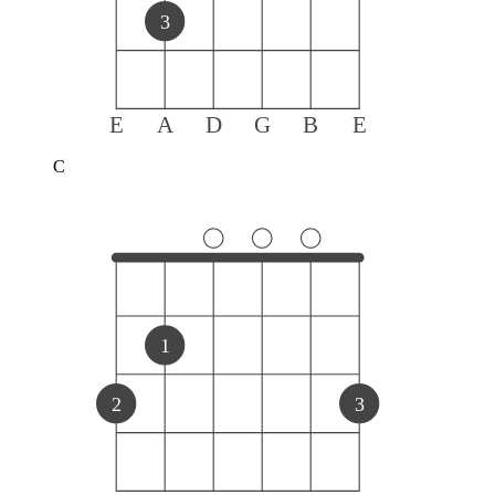
3
E
A
D
G
B
E
C
1
2
3