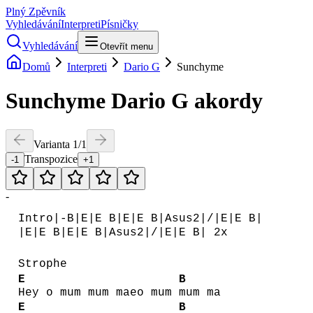
Plný Zpěvník
Vyhledávání
Interpreti
Písničky
Vyhledávání
Otevřít menu
Domů
Interpreti
Dario G
Sunchyme
Sunchyme
Dario G
akordy
Varianta
1
/
1
Transpozice
-1
+1
-
Intro|-B|E|E B|E|E B|Asus2|/|E|E B|
|E|E B|E|E B|Asus2|/|E|E B| 2x
Strophe
E
B
Hey o mum mum maeo mum
mum ma
E
B