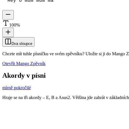
Hey o mum mum ma
100
%
Dva sloupce
Chcete mít tuhle písničku ve svém zpěvníku?
Uložte si ji do Mango 
Otevřít Mango Zpěvník
Akordy v písni
mírně pokročilé
Hraje se na tři akordy – E, B a Asus2. Většina jde zahrát v základních