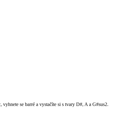
, vyhnete se barré a vystačíte si s tvary D#, A a G#sus2.