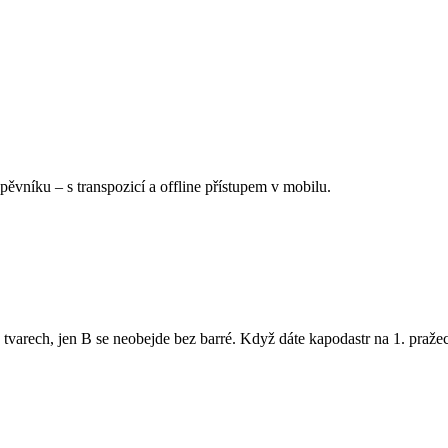
Zpěvníku
–
s transpozicí a offline přístupem v mobilu.
 tvarech, jen B se neobejde bez barré. Když dáte kapodastr na 1. pražec