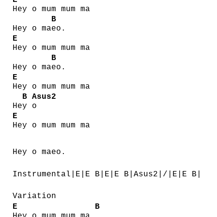
E
Hey o mum mum ma
B
Hey o ma
eo.
E
Hey o mum mum ma
B
Hey o ma
eo.
E
Hey o mum mum ma
B
Asus2
He
y
o
E
Hey o mum mum ma
Hey o maeo.
Instrumental|E|E B|E|E B|Asus2|/|E|E B|
Variation
E
B
Hey o mum mum ma