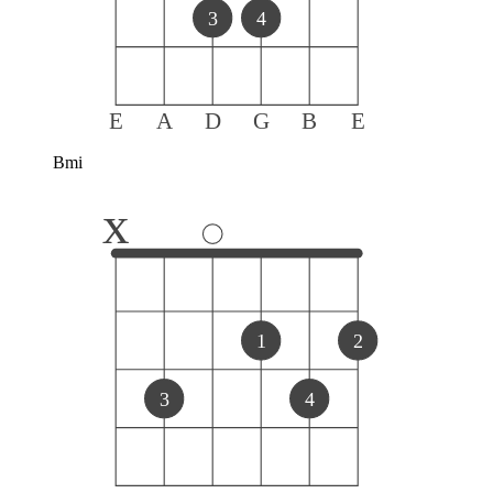
3
4
E
A
D
G
B
E
Bmi
x
1
2
3
4