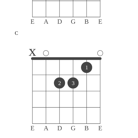
E
A
D
G
B
E
C
x
1
2
3
E
A
D
G
B
E