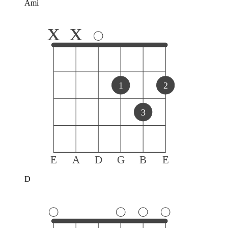
Ami
x
x
1
2
3
E
A
D
G
B
E
D