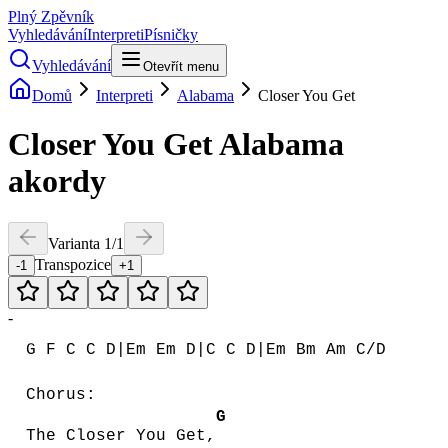
Plný Zpěvník
Vyhledávání
Interpreti
Písničky
Vyhledávání
Otevřít menu
Domů
Interpreti
Alabama
Closer You Get
Closer You Get
Alabama
akordy
Varianta
1
/
1
Transpozice
-1
+1
-
G F C C D|Em Em D|C C D|Em Bm Am C/D
Chorus:
G
The Closer You Get,