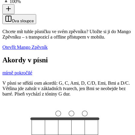
100
%
Dva sloupce
Chcete mít tuhle písničku ve svém zpěvníku?
Uložte si ji do Mango
Zpěvníku
–
s transpozicí a offline přístupem v mobilu.
Otevřít Mango Zpěvník
Akordy v písni
mírně pokročilé
V písni se střídá osm akordů: G, C, Ami, D, C/D, Emi, Bmi a D/C.
Většina jde zahrát v základních tvarech, jen Bmi se neobejde bez
barré. Píseň vychází z tóniny G dur.