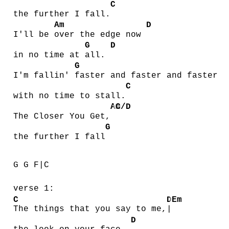
C
the further I fall.
Am
D
I'll be
over the edge now
G
D
in no time at
all.
G
I'm fallin'
faster and faster and faster
C
with no time to stall.
Am
C/D
The Closer You Get,
G
the further I fall
G G F|C
verse 1:
C
D
Em
The things that you say to me,
|
D