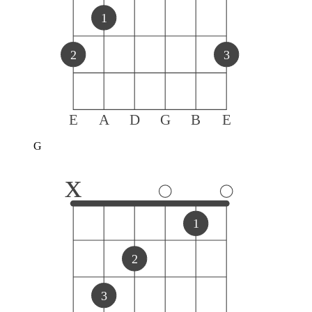
1
2
3
E
A
D
G
B
E
G
x
1
2
3