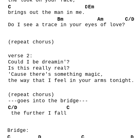
the look on your face,
C
D
Em
brings out the man in me.
Bm
Am
C/D
Do I see a trace
in your eyes
of love?
(repeat chorus)
verse 2:
Could I be dreamin'?
Is this really real?
'Cause there's something magic,
the way that I feel in your arms tonight.
(repeat chorus)
---goes into the bridge---
C/D
C
the further I fall
Bridge:
C
D
C
D