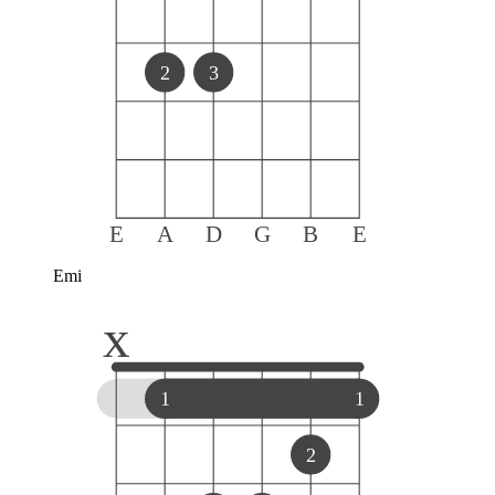
2
3
E
A
D
G
B
E
Emi
x
1
1
2